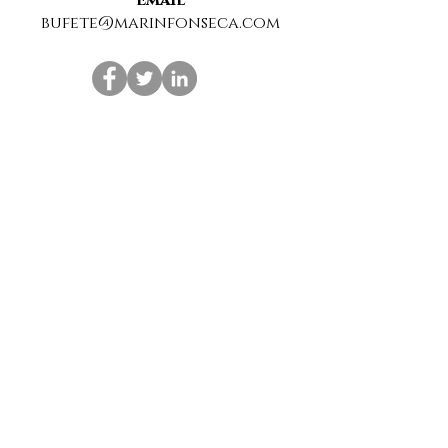
Email
bufete@marinfonseca.com
Suscríbase a nuestra Newsletter para estar al
día de las últimas noticias sobre derecho.
Suscribirme
Enlaces recomendados: