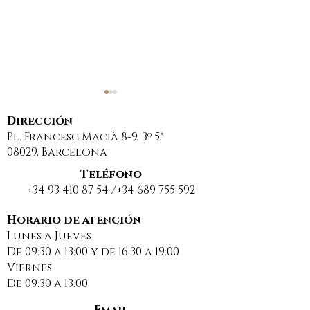
Dirección
Pl. Francesc Macià 8-9, 3º 5ª
08029, Barcelona
Teléfono
+34 93 410 87 54
/+34
689 755 592
Sancionan a una
DESCANSO EST
comunidad de
BUENAS VACA
Horario de atención
Lunes a Jueves
propietarios por
2025
De 09:30 a 13:00 y de 16:30 a 19:00
usar una web
Viernes
insegura para
De 09:30 a 13:00
compartir datos
personales