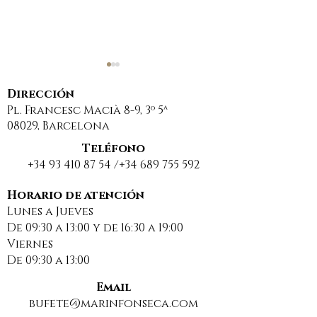
Dirección
Pl. Francesc Macià 8-9, 3º 5ª
08029, Barcelona
Teléfono
+34 93 410 87 54
/+34
689 755 592
Sancionan a una
DESCANSO EST
comunidad de
BUENAS VACA
Horario de atención
Lunes a Jueves
propietarios por
2025
De 09:30 a 13:00 y de 16:30 a 19:00
usar una web
Viernes
insegura para
De 09:30 a 13:00
compartir datos
personales
Email
bufete@marinfonseca.com