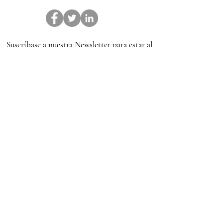
Suscríbase a nuestra Newsletter para estar al
día de las últimas noticias sobre derecho.
Suscribirme
Enlaces recomendados: