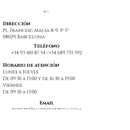
Dirección
Pl. Francesc Macià 8-9, 3º 5ª
08029, Barcelona
Teléfono
+34 93 410 87 54
/+34
689 755 592
Sancionan a una
DESCANSO EST
comunidad de
BUENAS VACA
Horario de atención
Lunes a Jueves
propietarios por
2025
De 09:30 a 13:00 y de 16:30 a 19:00
usar una web
Viernes
insegura para
De 09:30 a 13:00
compartir datos
personales
Email
bufete@marinfonseca.com