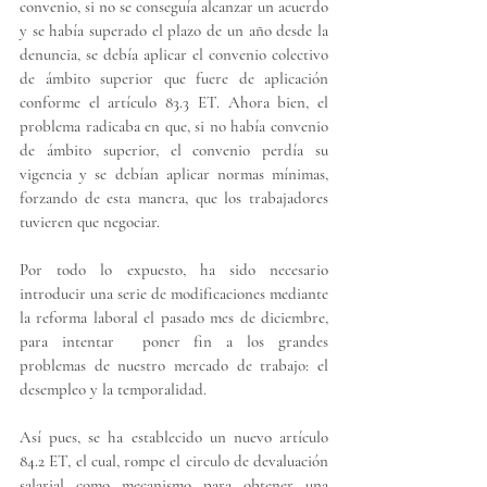
convenio, si no se conseguía alcanzar un acuerdo 
y se había superado el plazo de un año desde la 
denuncia, se debía aplicar el convenio colectivo 
de ámbito superior que fuere de aplicación 
conforme el artículo 83.3 ET. Ahora bien, el 
problema radicaba en que, si no había convenio 
de ámbito superior, el convenio perdía su 
vigencia y se debían aplicar normas mínimas, 
forzando de esta manera, que los trabajadores 
tuvieren que negociar.
Por todo lo expuesto, ha sido necesario 
introducir una serie de modificaciones mediante 
la reforma laboral el pasado mes de diciembre, 
para intentar  poner fin a los grandes 
problemas de nuestro mercado de trabajo: el 
desempleo y la temporalidad. 
Así pues, se ha establecido un 
nuevo artículo 
84.2 ET
, el cual, rompe el circulo de devaluación 
salarial como mecanismo para obtener una 