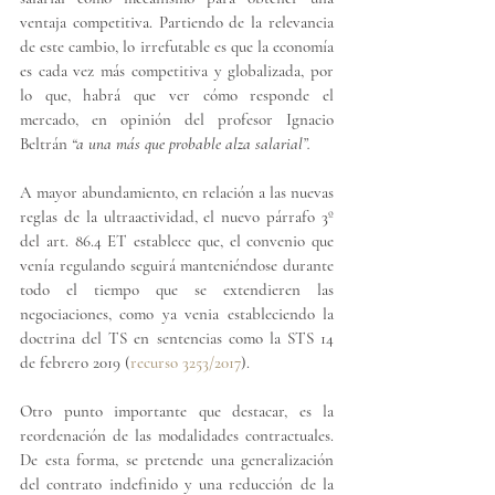
ventaja competitiva. Partiendo de la relevancia 
de este cambio, lo irrefutable es que la economía 
es cada vez más competitiva y globalizada, por 
lo que, habrá que ver cómo responde el 
mercado, en opinión del profesor Ignacio 
Beltrán 
“a una más que probable alza salarial”.
A mayor abundamiento, 
en relación a las nuevas 
reglas de la ultraactividad, el nuevo párrafo 3º 
del art. 86.4 ET establece que, el convenio que 
venía regulando seguirá manteniéndose durante 
todo el tiempo que se extendieren las 
negociaciones, como ya venia estableciendo la 
doctrina del TS en sentencias como la STS 14 
de febrero 2019 (
recurso 3253/2017
). 
Otro punto importante que destacar, es la 
reordenación de las modalidades contractuales. 
De esta forma, se pretende una generalización 
del contrato indefinido y una reducción de la 