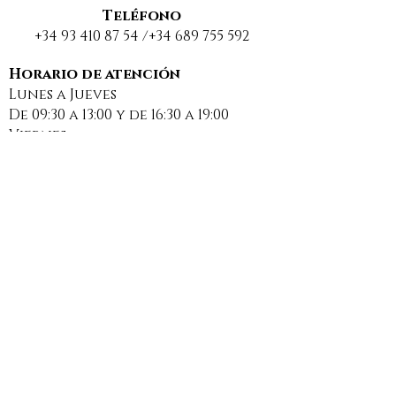
Teléfono
+34 93 410 87 54
/+34
689 755 592
Sancionan a una
DESCANSO EST
comunidad de
BUENAS VACA
Horario de atención
Lunes a Jueves
propietarios por
2025
De 09:30 a 13:00 y de 16:30 a 19:00
usar una web
Viernes
insegura para
De 09:30 a 13:00
compartir datos
personales
Email
bufete@marinfonseca.com
Suscríbase a nuestra Newsletter para estar al
día de las últimas noticias sobre derecho.