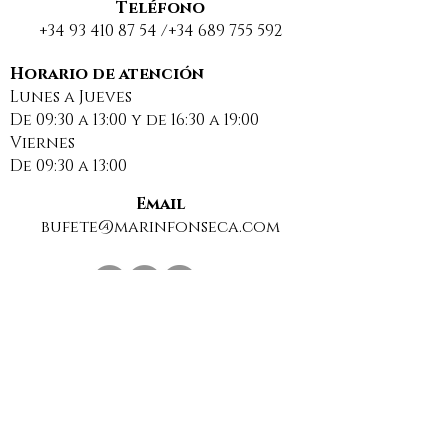
Teléfono
+34 93 410 87 54
/+34
689 755 592
Sancionan a una
DESCANSO EST
comunidad de
BUENAS VACA
Horario de atención
Lunes a Jueves
propietarios por
2025
De 09:30 a 13:00 y de 16:30 a 19:00
usar una web
Viernes
insegura para
De 09:30 a 13:00
compartir datos
personales
Email
bufete@marinfonseca.com
Suscríbase a nuestra Newsletter para estar al
día de las últimas noticias sobre derecho.