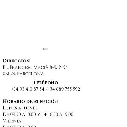
Dirección
Pl. Francesc Macià 8-9, 3º 5ª
08029, Barcelona
Teléfono
+34 93 410 87 54
/+34
689 755 592
Sancionan a una
DESCANSO EST
comunidad de
BUENAS VACA
Horario de atención
Lunes a Jueves
propietarios por
2025
De 09:30 a 13:00 y de 16:30 a 19:00
usar una web
Viernes
insegura para