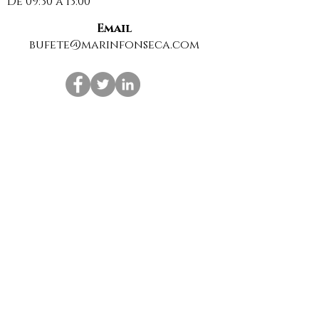
De 09:30 a 13:00
compartir datos
personales
Email
bufete@marinfonseca.com
Suscríbase a nuestra Newsletter para estar al
día de las últimas noticias sobre derecho.
Suscribirme