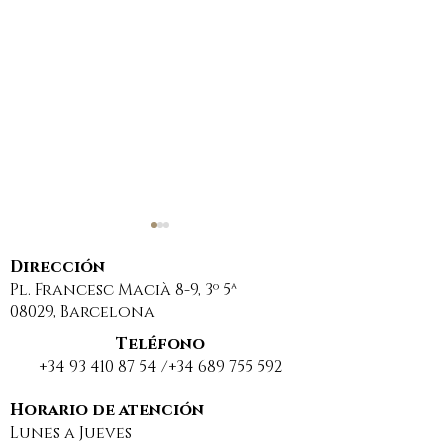
Dirección
Pl. Francesc Macià 8-9, 3º 5ª
08029, Barcelona
Teléfono
+34 93 410 87 54
/+34
689 755 592
nuevo concepto
SENTENCIA
jurídico: extinción
NOVEDOSA: E
Horario de atención
Lunes a Jueves
de condominio
PROPIETARIO