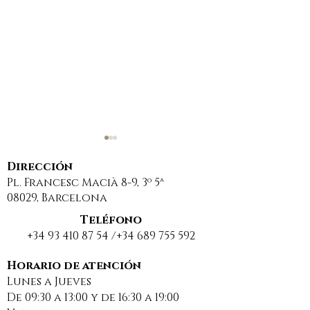
Dirección
Pl. Francesc Macià 8-9, 3º 5ª
08029, Barcelona
Teléfono
+34 93 410 87 54
/+34
689 755 592
DESCANSO ESTIVAL Y
NUEVO ÉXITO
BUENAS VACACIONES
CONSEGUIDO EN
Horario de atención
Lunes a Jueves
2025
NUESTRO DES
De 09:30 a 13:00 y de 16:30 a 19:00
EN MATERIA 