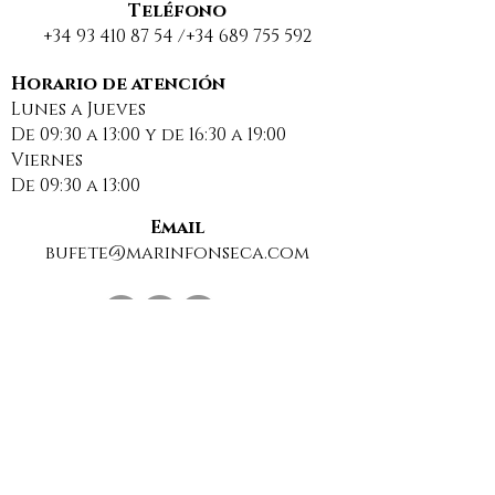
Teléfono
+34 93 410 87 54
/+34
689 755 592
nuevo concepto
SENTENCIA
jurídico: extinción
NOVEDOSA: E
Horario de atención
Lunes a Jueves
de condominio
PROPIETARIO
De 09:30 a 13:00 y de 16:30 a 19:00
ESTÁ OBLIGA
Viernes
PAGAR SUMIN
De 09:30 a 13:00
EN SUPUESTOS
OCUPACIONE
Email
ILEGALES
bufete@marinfonseca.com
Suscríbase a nuestra Newsletter para estar al
día de las últimas noticias sobre derecho.