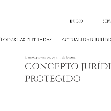
INICIO
SER
Todas las entradas
Actualidad jurídi
joana644
10 ene 2025
3 min de lectura
concepto jurídi
protegido