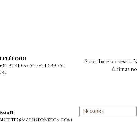
Teléfono
Suscríbase a nuestra N
+34 93 410 87 54 /+34 689 755
últimas no
592
ncepto
SENTENCIA NOVEDOSA:
EL PROPIETARIO NO ES
nio
OBLIGADO A PAGAR
Email
SUMINISTROS EN
bufete@marinfonseca.com
SUPUESTOS DE
OCUPACIONES ILEGALE