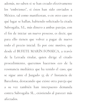
además, no saben si se han creado efectivamente 
los “embriones”, si éstos han sido enviados a 
México, tal como manifiestan, o en otro caso en 
qué lugar se hallan, habiendo solicitado la citada 
Subrogalia, S.L, más dinero a ambas parejas, con 
el fin de iniciar un nuevo proceso, es decir, que 
para ello tienen que volver a pagar de nuevo 
todo el precio inicial. Es por este motivo, que 
desde el BUFETE MARÍN FONSECA, a través 
de la Letrada titular, quien dirige el citado 
procedimiento, queremos hacernos eco de la 
resonancia mediática que ha tenido el caso, que 
se sigue ante el Juzgado 55 de 1ª Instancia de 
Barcelona, destacando que existe otra pareja que 
a su vez también han interpuesto demanda 
contra Subrogalia SL., existiendo al parecer más 
afectados.