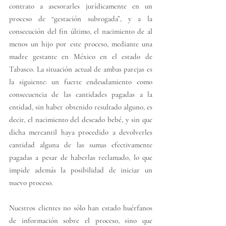
contrato a asesorarles jurídicamente en un 
proceso de “gestación subrogada”, y a la 
consecución del fin último, el nacimiento de al 
menos un hijo por este proceso, mediante una 
madre gestante en México en el estado de 
Tabasco. La situación actual de ambas parejas es 
la siguiente: un fuerte endeudamiento como 
consecuencia de las cantidades pagadas a la 
entidad, sin haber obtenido resultado alguno, es 
decir, el nacimiento del deseado bebé, y sin que 
dicha mercantil haya procedido a devolverles 
cantidad alguna de las sumas efectivamente 
pagadas a pesar de haberlas reclamado, lo que 
impide además la posibilidad de iniciar un 
nuevo proceso.
N
uestros clientes no sólo han estado huérfanos 
de información sobre el proceso, sino que 