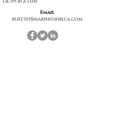
De 09:30 a 13:00
Email
bufete@marinfonseca.com
Suscríbase a nuestra Newsletter para estar al
día de las últimas noticias sobre derecho.
Suscribirme