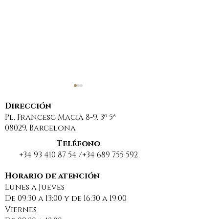
Dirección
Pl. Francesc Macià 8-9, 3º 5ª
08029, Barcelona
Teléfono
+34 93 410 87 54
/+34
689 755 592
DESCANSO ESTIVAL Y
NUEVO ÉXITO
BUENAS VACACIONES
CONSEGUIDO
Horario de atención
Lunes a Jueves
2025
NUESTRO DES
De 09:30 a 13:00 y de 16:30 a 19:00
EN MATERIA 
Viernes
ARRENDAMIE