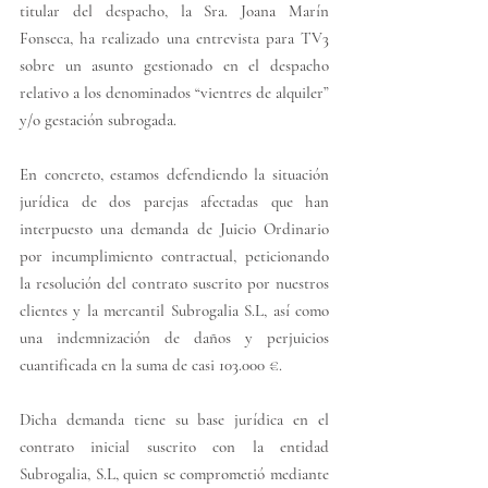
titular del despacho, la Sra. Joana Marín 
Fonseca, ha realizado una entrevista para TV3 
sobre un asunto gestionado en el despacho 
relativo a los denominados “vientres de alquiler” 
y/o gestación subrogada.
E
n concreto, estamos defendiendo la situación 
jurídica de dos parejas afectadas que han 
interpuesto una demanda de Juicio Ordinario 
por incumplimiento contractual, peticionando 
la resolución del contrato suscrito por nuestros 
clientes y la mercantil Subrogalia S.L, así como 
una indemnización de daños y perjuicios 
cuantificada en la suma de casi 103.000 €.
D
icha demanda tiene su base jurídica en el 
contrato inicial suscrito con la entidad 
Subrogalia, S.L, quien se comprometió mediante 