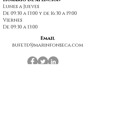
Lunes a Jueves
de condominio
PROPIETARIO
De 09:30 a 13:00 y de 16:30 a 19:00
ESTÁ OBLIGA
Viernes
PAGAR SUMIN
De 09:30 a 13:00
EN SUPUESTOS
OCUPACIONE
Email
ILEGALES
bufete@marinfonseca.com
Suscríbase a nuestra Newsletter para estar al
día de las últimas noticias sobre derecho.
Suscribirme