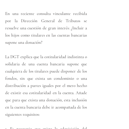
En una reciente consulta vinculante recibida 
por la Dirección General de Tributos se 
resuelve una cuestión de gran interés: ¿Incluir a 
los hijos como titulares en las cuentas bancarias 
supone una donación?
La DGT explica que la cotitularidad indistinta o 
solidaria de una cuenta bancaria supone que 
cualquiera de los titulares puede disponer de los 
fondos, sin que exista un condominio o una 
distribución a partes iguales por el mero hecho 
de existir esa cotitularidad en la cuenta. Añade 
que para que exista una donación, esta inclusión 
en la cuenta bancaria debe ir acompañada de los 
siguientes requisitos:
1. Es necesario que exista la adquisición del 