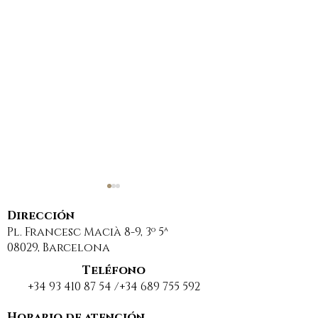
Dirección
Pl. Francesc Macià 8-9, 3º 5ª
08029, Barcelona
Teléfono
+34 93 410 87 54
/+34
689 755 592
nuevo concepto
SENTENCIA
jurídico: extinción
NOVEDOSA: E
Horario de atención