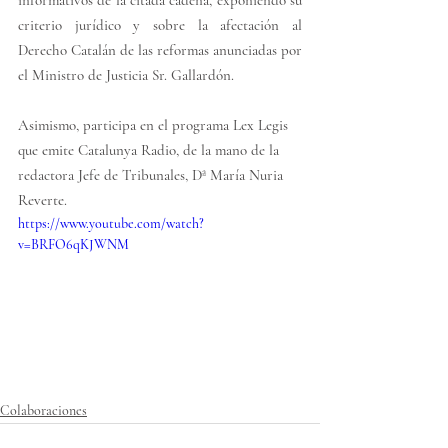
informativos de la citada cadena, exponiendo su 
criterio jurídico y sobre la afectación al 
Derecho Catalán de las reformas anunciadas por 
el Ministro de Justicia Sr. Gallardón.
A
simismo, participa en el programa Lex Legis 
que emite Catalunya Radio, de la mano de la 
redactora Jefe de Tribunales, Dª María Nuria 
Reverte.
https://www.youtube.com/watch?
v=BRFO6qKJWNM
Colaboraciones