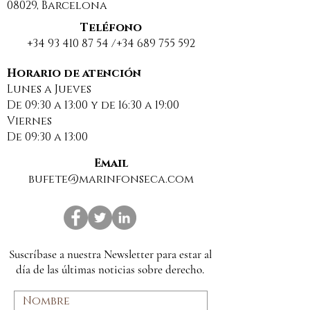
08029, Barcelona
Teléfono
+34 93 410 87 54
/+34
689 755 592
DESCANSO ESTIVAL Y
NUEVO ÉXITO
BUENAS VACACIONES
CONSEGUIDO
Horario de atención
Lunes a Jueves
2025
NUESTRO DES
De 09:30 a 13:00 y de 16:30 a 19:00
EN MATERIA 
Viernes
ARRENDAMIE
De 09:30 a 13:00
Email
bufete@marinfonseca.com
Suscríbase a nuestra Newsletter para estar al
día de las últimas noticias sobre derecho.