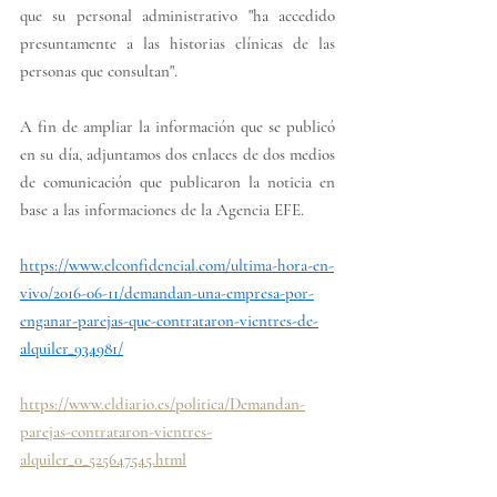
que su personal administrativo "ha accedido 
presuntamente a las historias clínicas de las 
personas que consultan".
A
 fin de ampliar la información que se publicó 
en su día, adjuntamos dos enlaces de dos medios 
de comunicación que publicaron la noticia en 
base a las informaciones de la Agencia EFE.
https://www.elconfidencial.com/ultima-hora-en-
vivo/2016-06-11/demandan-una-empresa-por-
enganar-parejas-que-contrataron-vientres-de-
alquiler_934981/
https://www.eldiario.es/politica/Demandan-
parejas-contrataron-vientres-
alquiler_0_525647545.html