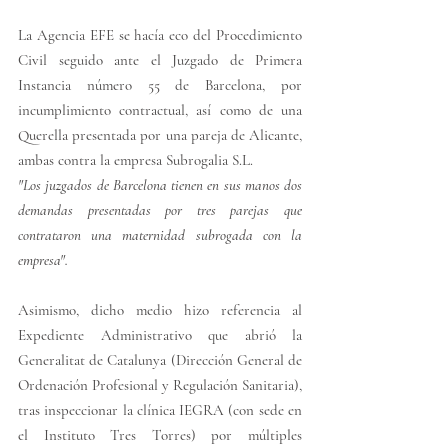
L
a Agencia EFE se hacía eco del Procedimiento 
Civil seguido ante el Juzgado de Primera 
Instancia número 55 de Barcelona, por 
incumplimiento contractual, así como de una 
Querella presentada por una pareja de Alicante, 
ambas contra la empresa Subrogalia S.L.
"
L
os juzgados de Barcelona tienen en sus manos dos 
demandas presentadas por tres parejas que 
contrataron una maternidad subrogada con la 
empresa".
A
simismo, dicho medio hizo referencia al 
Expediente Administrativo que abrió la 
Generalitat de Catalunya (Dirección General de 
Ordenación Profesional y Regulación Sanitaria), 
tras inspeccionar la clínica IEGRA (con sede en 
el Instituto Tres Torres) por múltiples 