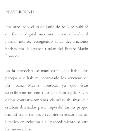
PLAYGROUND
P
or otro lado, el 10 de junio de 2016, se publicó 
de forma digital una noticia en relación al 
mismo asunto, recogiendo unas declaraciones 
hechas por la letrada titular del Bufete Marin 
Fonseca.
E
n la entrevista se manifestaba que había dos 
parejas que habían contratado los servicios de 
Da Joana Marin Fonseca, ya que éstas 
suscribieron un contrato con Subrogalia S.L. y 
dicho contrato contenía cláusulas abusivas que 
estaban diseñadas para imposibilitar su propio 
fin, así como tampoco recibieron asesoramiento 
jurídico en relación a su procedimiento, o este 
fue incompleto.