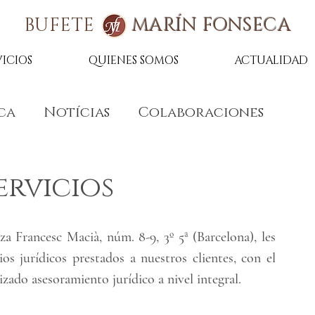
BUFETE
MARÍN FONSECA
VICIOS
QUIENES SOMOS
ACTUALIDAD
ca
Notícias
Colaboraciones
ervicios
 Francesc Macià, núm. 8-9, 3º 5ª (Barcelona), les 
s jurídicos prestados a nuestros clientes, con el 
izado asesoramiento jurídico a nivel integral.