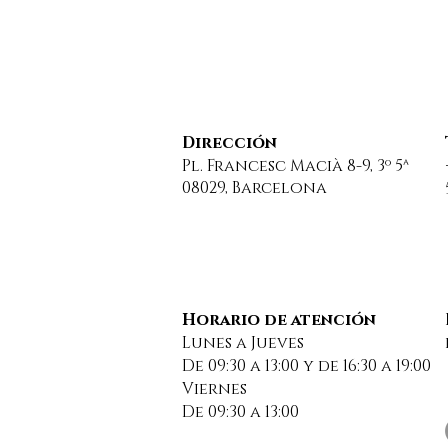
Dirección
Pl. Francesc Macià 8-9, 3º 5ª
08029, Barcelona
HOY SE PUBLICA UN
DESCANSO 
ARTÍCULO EN LA
BUENAS VA
VANGUARDIA EN EL QUE
Horario de atención
HEMOS COLABORADO
Lunes a Jueves
COMO ESPECIALISTAS EN
De 09:30 a 13:00 y de 16:30 a 19:00
DERECHO SUCESORIO Y
Viernes
TRIBUTARIO
De 09:30 a 13:00