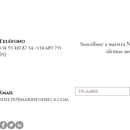
Teléfono
Suscríbase a nuestra N
+34 93 410 87 54 /+34 689 755
últimas no
592
ESTIVAL Y
NUEVO ÉXITO
CACIONES 2025
CONSEGUIDO EN
NUESTRO DESPACHO E
Email
MATERIA DE GUARDA D
bufete@marinfonseca.com
MENORES