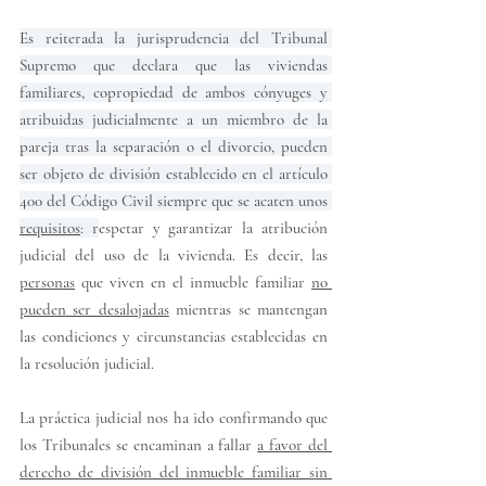
Es reiterada la jurisprudencia del Tribunal 
Supremo que declara que las 
viviendas 
familiares, copropiedad de ambos cónyuges y 
atribuidas judicialmente a un miembro de la 
pareja
 tras la separación o el divorcio, pueden 
ser 
objeto de división
 establecido en el artículo 
400 del Código Civil siempre que se acaten unos 
requisitos
: 
r
espetar y garantizar la atribución 
judicial del uso de la vivienda.
 Es decir, las 
personas
 que viven en el inmueble familiar 
no 
pueden ser desalojadas
 mientras se mantengan 
las condiciones y circunstancias establecidas en 
la resolución judicial.
La práctica judicial nos ha ido confirmando que 
los 
Tribunales
 se encaminan a fallar 
a favor del 
derecho de división del inmueble familiar sin 