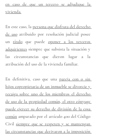
en caso de que un tercero se adjudique la 
vivienda.
En este caso, la 
persona que disfruta del derecho 
de uso
 atribuido por resolución judicial posee 
un 
título
 que puede 
oponer a los terceros 
adquirientes
 siempre que subsista la situación y 
las circunstancias que dieron lugar a la 
atribución del uso de la vivienda familiar.
En definitiva, caso que una 
pareja con o sin 
hijos copropietaria de un inmueble se divorcie y 
recaiga sobre uno de los miembros el derecho 
de uso de la propiedad común, el otro cónyuge 
puede ejercer su derecho de división de la cosa 
común
 amparado por el artículo 400 del Código 
Civil 
siempre que se respeten y se mantengan 
las circunstancias que derivaron a la imposición 