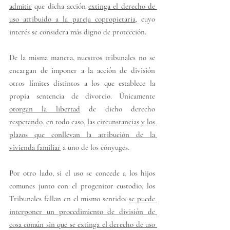
admitir
 que dicha acción 
extinga el derecho de 
uso atribuido a la pareja copropietaria
, cuyo 
interés se considera más digno de protección.
De la misma manera, nuestros tribunales 
no
 se 
encargan de 
imponer
 a la acción de división 
otros 
límites distintos
 a los que establece la 
propia sentencia de divorcio. Únicamente 
otorgan la libertad
 de dicho derecho 
respetando
, en todo caso, 
las circunstancias y los 
plazos que conllevan la atribución de la 
vivienda familiar
 a uno de los cónyuges.
Por otro lado, si el 
uso
 se concede 
a los hijos 
comunes
 junto con el progenitor custodio, los 
Tribunales fallan en el mismo sentido: 
se puede 
interponer un procedimiento de división de 
cosa común sin que se extinga el derecho de uso 