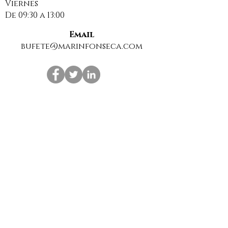
Viernes
insegura para
De 09:30 a 13:00
compartir datos
personales
Email
bufete@marinfonseca.com
Suscríbase a nuestra Newsletter para estar al
día de las últimas noticias sobre derecho.
Suscribirme