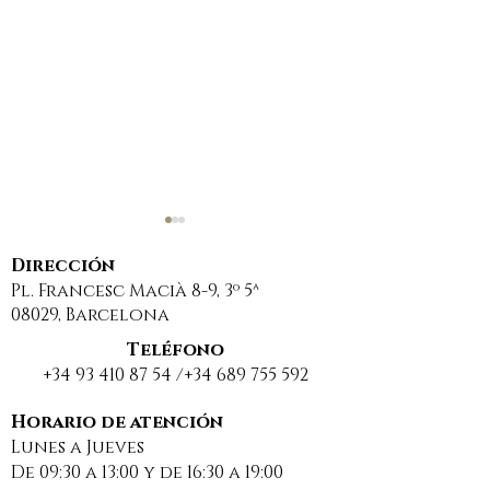
Dirección
Pl. Francesc Macià 8-9, 3º 5ª
08029, Barcelona
Teléfono
+34 93 410 87 54
/+34
689 755 592
Sancionan a una
DESCANSO EST
comunidad de
BUENAS VACA
Horario de atención
Lunes a Jueves
propietarios por
2025
De 09:30 a 13:00 y de 16:30 a 19:00
usar una web